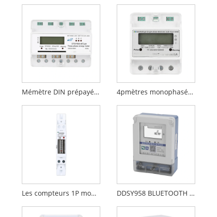
Mémètre DIN prépayé en trois phases 7p
4pmètres monophasés à rail DIN à DIN 4p
Les compteurs 1P monophasé
DDSY958 BLUETOOTH PREPAD ENERGY METER