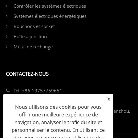
Contrôler les systèmes électriques
Systèmes électriques énergétiques
Bouchons et socket
Boîte à jonction
Métal de rechange
CONTACTEZ-NOUS
Tél: +86-13757759651
X
E-mail: singi99@singi.com
Nous utilisons des cookies pour vous
Add: Street Louqiao, district d'Ouhai, ville de Wenzhou,
offrir une meilleure expérience de
province du Zhejiang
navigation, analyser le trafic du site et
personnaliser le contenu. En utilisant ce
site, vous acceptez notre utilisation des