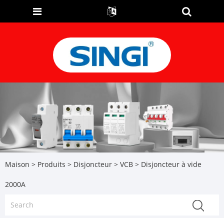
Maison
>
Produits
>
Disjoncteur
>
VCB
> Disjoncteur à vide
2000A