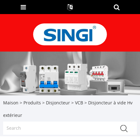
Maison
>
Produits
>
Disjoncteur
>
VCB
> Disjoncteur à vide Hv
extérieur